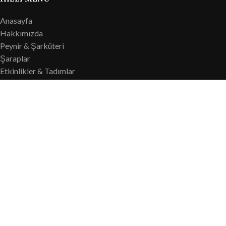
Anasayfa
Hakkımızda
Peynir & Şarküteri
Şaraplar
Etkinlikler & Tadımlar
Galeri
Özel Sunumlar
İletişim
GST Gusto Wine & Cheese © 2025 Tüm hakları saklıdır.
Shop
Wishlist
Cart
My account