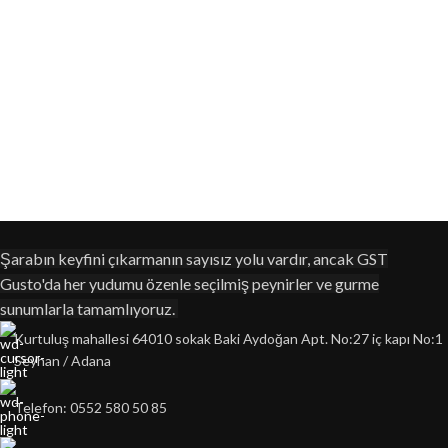
Şarabın keyfini çıkarmanın sayısız yolu vardır, ancak GST
Gusto'da her yudumu özenle seçilmiş peynirler ve gurme
sunumlarla tamamlıyoruz.
Kurtuluş mahallesi 64010 sokak Baki Aydoğan Apt. No:27 iç kapı No:1
Seyhan / Adana
Telefon: 0552 580 50 85