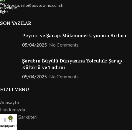
E-Posta: info@gustowine.com.tr
SON YAZILAR
Peynir ve Şarap: Mükemmel Uyumun Sırları
05/04/2025
No Comments
Şarabın Büyülü Dünyasına Yolculuk: Şarap
Kültürü ve Tadımı
05/04/2025
No Comments
HIZLI MENÜ
Anasayfa
Hakkımızda
Peynir & Şarküteri
0
Şaraplar
Shop
Wishlist
My account
Cart
Etkinlikler & Tadımlar